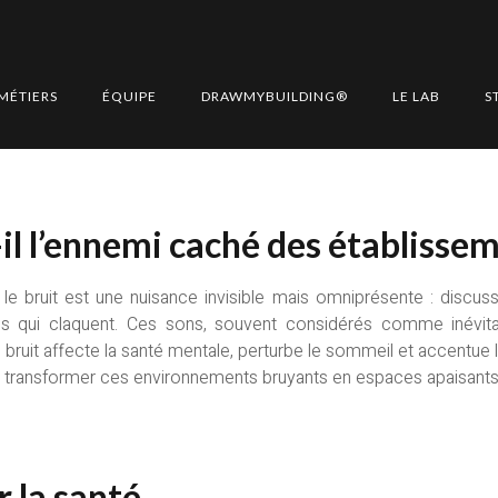
st-il l’ennemi caché des é
MÉTIERS
ÉQUIPE
DRAWMYBUILDING®
LE LAB
S
-il l’ennemi caché des établiss
e bruit est une nuisance invisible mais omniprésente : discuss
 qui claquent. Ces sons, souvent considérés comme inévitab
 bruit affecte la santé mentale, perturbe le sommeil et accentue l
transformer ces environnements bruyants en espaces apaisants, p
r la santé