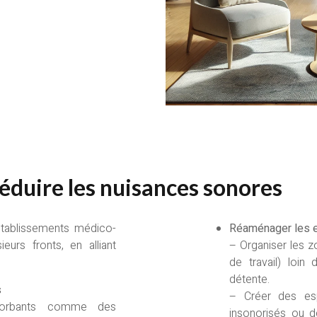
réduire les nuisances sonores
 établissements médico-
Réaménager les 
ieurs fronts, en alliant
– Organiser les z
de travail) loi
détente.
s
– Créer des es
sorbants comme des
insonorisés ou d