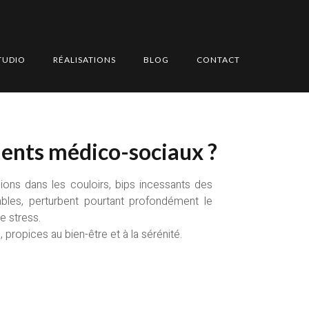
tablissements
TUDIO
RÉALISATIONS
BLOG
CONTACT
ements médico-sociaux ?
ions dans les couloirs, bips incessants des
les, perturbent pourtant profondément le
e stress.
ropices au bien-être et à la sérénité.