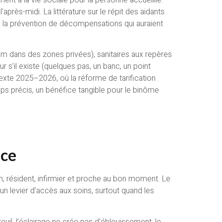
après-midi. La littérature sur le répit des aidants
is, la prévention de décompensations qui auraient
alom dans des zones privées), sanitaires aux repères
ur s’il existe (quelques pas, un banc, un point
ntexte 2025–2026, où la réforme de tarification
 temps précis, un bénéfice tangible pour le binôme
nce
n, résident, infirmier et proche au bon moment. Le
 un levier d’accès aux soins, surtout quand les
teuil, l’éclairage ne crée pas d’éblouissement, le