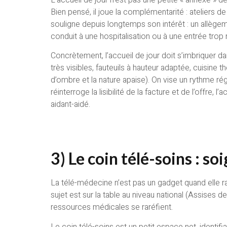
Bien pensé, il joue la complémentarité : ateliers de
souligne depuis longtemps son intérêt : un allègeme
conduit à une hospitalisation ou à une entrée trop
Concrètement, l’accueil de jour doit s’imbriquer da
très visibles, fauteuils à hauteur adaptée, cuisine 
d’ombre et la nature apaise). On vise un rythme rég
réinterroge la lisibilité de la facture et de l’offre
aidant-aidé.
3) Le coin télé-soins : s
La télé-médecine n’est pas un gadget quand elle ra
sujet est sur la table au niveau national (Assises d
ressources médicales se raréfient.
Le coin télé-soins est un petit espace net, identifi