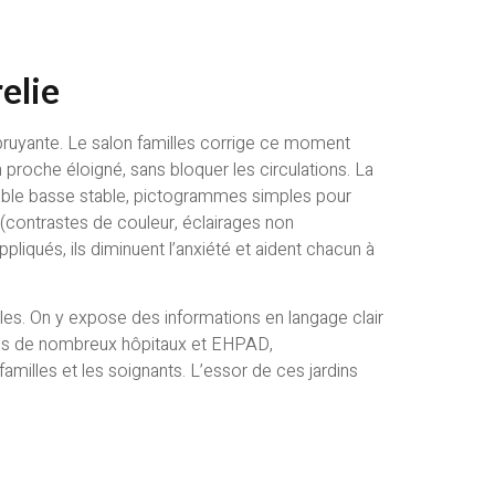
relie
 bruyante. Le salon familles corrige ce moment
n proche éloigné, sans bloquer les circulations. La
 table basse stable, pictogrammes simples pour
 (contrastes de couleur, éclairages non
ppliqués, ils diminuent l’anxiété et aident chacun à
oles. On y expose des informations en langage clair
Dans de nombreux hôpitaux et EHPAD,
amilles et les soignants. L’essor de ces jardins