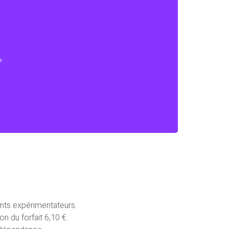
oriels et inclusifs.
?
ments expérimentateurs.
n du forfait 6,10 €.