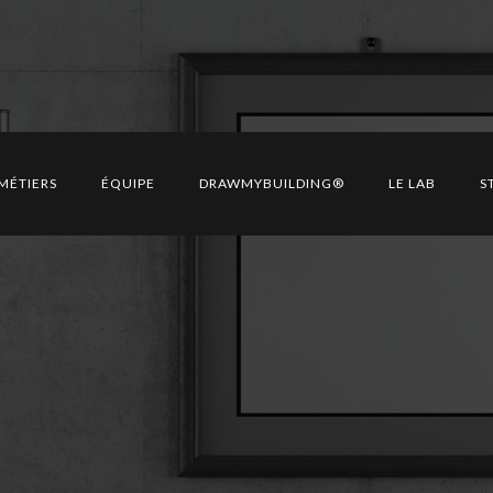
il de jour, coin télé-soins
r…
MÉTIERS
ÉQUIPE
DRAWMYBUILDING®
LE LAB
S