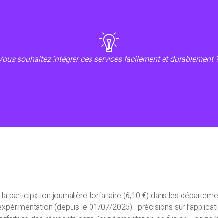
compagne dans la conception de lieux de vie épanouissants, sens
Vous souhaitez intégrer ces services facilement et durablement 
t la participation journalière forfaitaire (6,10 €) dans les départe
érimentation (depuis le 01/07/2025) : précisions sur l’applicatio