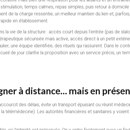
 stimulation, temps calmes, repas simples, puis retour à domicile l’
nt de la charge ressentie, un meilleur maintien du lien et, parfo
 rapide en établissement.
ns la vie de la structure : accès court depuis l’entrée (pas de sl
thérapeutique sécurisée mais active, accès direct à un petit extérie
ulier, une équipe identifiée, des rituels qui rassurent. Dans le co
, l’accueil de jour clarifie la proposition avec un service précis, un
oigner à distance… mais en prése
ccourcit des délais, évite un transport épuisant ou réunit médeci
e la télémédecine). Les autorités financières et sanitaires y voient
able, où l’intimité est préservée. On y entre facilement avec un fau