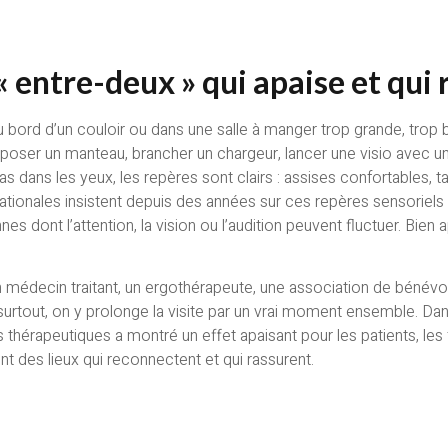
 « entre-deux » qui apaise et qui 
au bord d’un couloir ou dans une salle à manger trop grande, trop
eut poser un manteau, brancher un chargeur, lancer une visio avec u
as dans les yeux, les repères sont clairs : assises confortables,
 nationales insistent depuis des années sur ces repères sensoriels
s dont l’attention, la vision ou l’audition peuvent fluctuer. Bien a
 un médecin traitant, un ergothérapeute, une association de bénév
 surtout, on y prolonge la visite par un vrai moment ensemble. 
hérapeutiques a montré un effet apaisant pour les patients, les f
t des lieux qui reconnectent et qui rassurent.