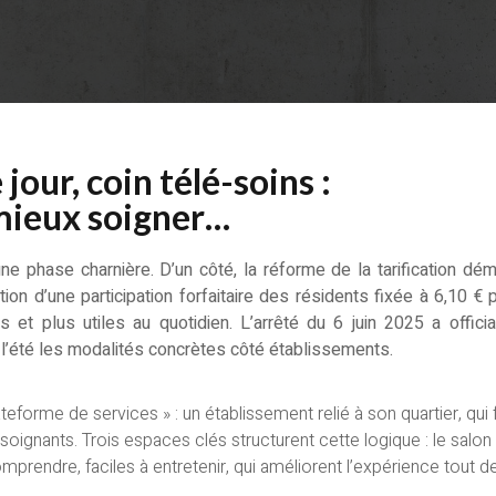
 jour, coin télé-soins :
 mieux soigner…
e phase charnière. D’un côté, la réforme de la tarification dé
on d’une participation forfaitaire des résidents fixée à 6,10 € 
es et plus utiles au quotidien. L’arrêté du 6 juin 2025 a offi
l’été les modalités concrètes côté établissements.
rme de services » : un établissement relié à son quartier, qui fac
gnants. Trois espaces clés structurent cette logique : le salon fam
mprendre, faciles à entretenir, qui améliorent l’expérience tout de